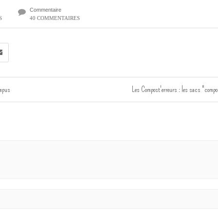
Commentaire
S
40 COMMENTAIRES
ampus
Les Compost'erreurs : les sacs "comp