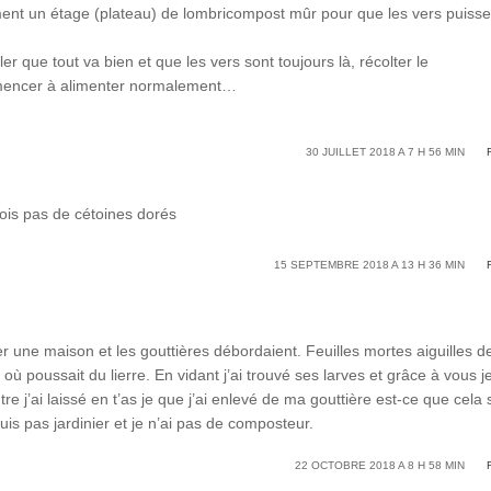
ent un étage (plateau) de lombricompost mûr pour que les vers puisse
r que tout va bien et que les vers sont toujours là, récolter le
mencer à alimenter normalement…
30 JUILLET 2018 A 7 H 56 MIN
vois pas de cétoines dorés
15 SEPTEMBRE 2018 A 13 H 36 MIN
er une maison et les gouttières débordaient. Feuilles mortes aiguilles d
ù poussait du lierre. En vidant j’ai trouvé ses larves et grâce à vous je
e j’ai laissé en t’as je que j’ai enlevé de ma gouttière est-ce que cela s
uis pas jardinier et je n’ai pas de composteur.
22 OCTOBRE 2018 A 8 H 58 MIN