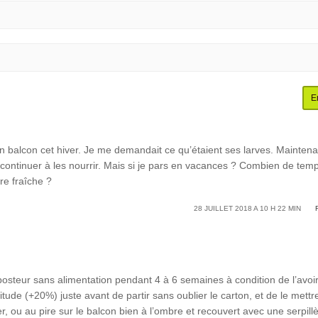
balcon cet hiver. Je me demandait ce qu’étaient ses larves. Maintena
et continuer à les nourrir. Mais si je pars en vacances ? Combien de tem
re fraîche ?
28 JUILLET 2018 A 10 H 22 MIN
osteur sans alimentation pendant 4 à 6 semaines à condition de l’avoi
tude (+20%) juste avant de partir sans oublier le carton, et de le mettr
lier, ou au pire sur le balcon bien à l’ombre et recouvert avec une serpill