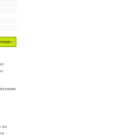
nt
ps
RÉPONDRE
r
e au
ère