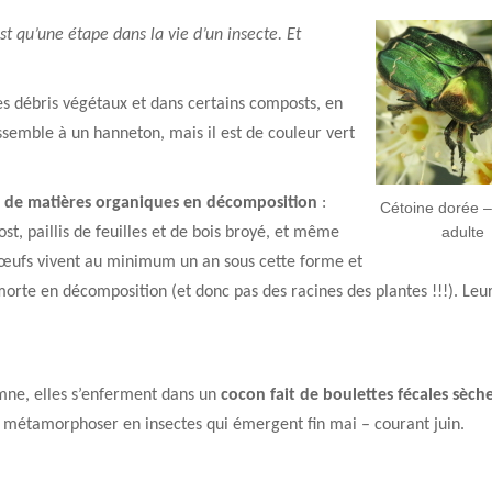
est qu’une étape dans la vie d’un insecte. Et
es débris végétaux et dans certains composts, en
essemble à un hanneton, mais il est de couleur vert
as de matières organiques en décomposition
:
Cétoine dorée –
adulte
st, paillis de feuilles et de bois broyé, et même
es œufs vivent au minimum un an sous cette forme et
rte en décomposition (et donc pas des racines des plantes !!!). Leu
omne, elles s’enferment dans un
cocon fait de boulettes fécales sèch
e métamorphoser en insectes qui émergent fin mai – courant juin.