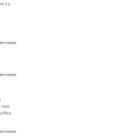
nt s’y
RÉPONDRE
RÉPONDRE
e
 sais
uffira
RÉPONDRE