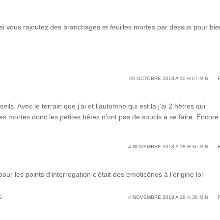
 si vous rajoutez des branchages et feuilles mortes par dessus pour bie
26 OCTOBRE 2018 A 10 H 07 MIN
ils. Avec le terrain que j’ai et l’automne qui est la j’ai 2 hêtres qui
es mortes donc les petites bêtes n’ont pas de soucis à se faire. Encore
4 NOVEMBRE 2018 A 18 H 36 MIN
our les points d’interrogation c’était des emoticônes à l’origine lol
S
4 NOVEMBRE 2018 A 18 H 38 MIN