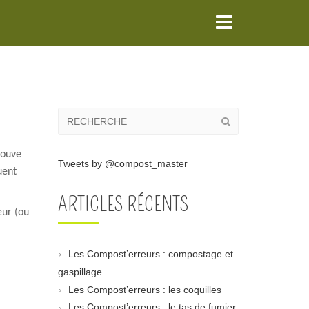
Menu
rouve
Tweets by @compost_master
uent
ARTICLES RÉCENTS
eur (ou
Les Compost’erreurs : compostage et
gaspillage
Les Compost’erreurs : les coquilles
Les Compost’erreurs : le tas de fumier